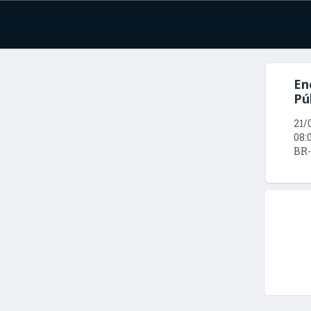
En
Pú
21/
08:0
BR-